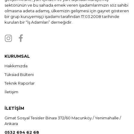
sektörünün ve bu sahada emek veren işadamlarımızın söz sahibi
olmasına adeta adamış, ülkemizin gelişmesi için gayret gösteren
bir grup kuruyemişçi işadamı tarafından 17.03.2008 tarihinde
kurulan bir “İş Adamları” derneğidir.
KURUMSAL
Hakkımızda
Tüksiad Bülteni
Teknik Raporlar
İletişim
İLETİŞİM
Gimat Sosyal Tesisler Binası 372/60 Macunköy / Yenimahalle /
Ankara
0532 694 62 68