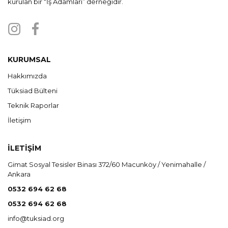
kurulan bir “İş Adamları” derneğidir.
KURUMSAL
Hakkımızda
Tüksiad Bülteni
Teknik Raporlar
İletişim
İLETİŞİM
Gimat Sosyal Tesisler Binası 372/60 Macunköy / Yenimahalle /
Ankara
0532 694 62 68
0532 694 62 68
info@tuksiad.org