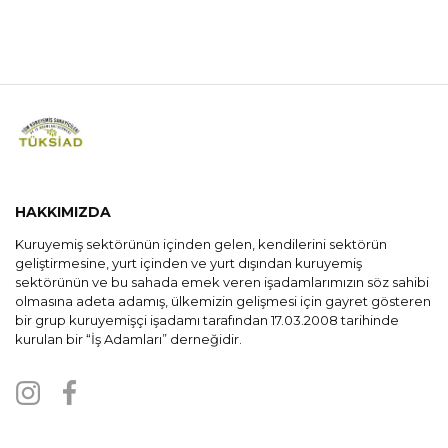
Bitkisel Üretim Genel
Müdürlüğü Ziyareti
HAKKIMIZDA
Kuruyemiş sektörünün içinden gelen, kendilerini sektörün
geliştirmesine, yurt içinden ve yurt dışından kuruyemiş
sektörünün ve bu sahada emek veren işadamlarımızın söz sahibi
olmasına adeta adamış, ülkemizin gelişmesi için gayret gösteren
bir grup kuruyemişçi işadamı tarafından 17.03.2008 tarihinde
kurulan bir “İş Adamları” derneğidir.