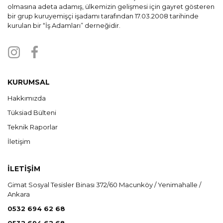
olmasına adeta adamış, ülkemizin gelişmesi için gayret gösteren
bir grup kuruyemişçi işadamı tarafından 17.03.2008 tarihinde
kurulan bir “İş Adamları” derneğidir.
KURUMSAL
Hakkımızda
Tüksiad Bülteni
Teknik Raporlar
İletişim
İLETİŞİM
Gimat Sosyal Tesisler Binası 372/60 Macunköy / Yenimahalle /
Ankara
0532 694 62 68
0532 694 62 68