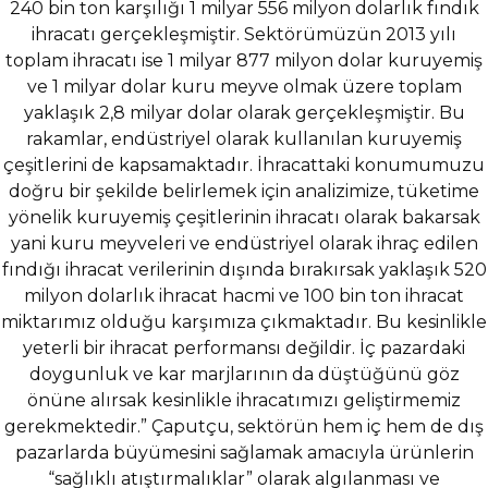
240 bin ton karşılığı 1 milyar 556 milyon dolarlık fındık
ihracatı gerçekleşmiştir. Sektörümüzün 2013 yılı
toplam ihracatı ise 1 milyar 877 milyon dolar kuruyemiş
ve 1 milyar dolar kuru meyve olmak üzere toplam
yaklaşık 2,8 milyar dolar olarak gerçekleşmiştir. Bu
rakamlar, endüstriyel olarak kullanılan kuruyemiş
çeşitlerini de kapsamaktadır. İhracattaki konumumuzu
doğru bir şekilde belirlemek için analizimize, tüketime
yönelik kuruyemiş çeşitlerinin ihracatı olarak bakarsak
yani kuru meyveleri ve endüstriyel olarak ihraç edilen
fındığı ihracat verilerinin dışında bırakırsak yaklaşık 520
milyon dolarlık ihracat hacmi ve 100 bin ton ihracat
miktarımız olduğu karşımıza çıkmaktadır. Bu kesinlikle
yeterli bir ihracat performansı değildir. İç pazardaki
doygunluk ve kar marjlarının da düştüğünü göz
önüne alırsak kesinlikle ihracatımızı geliştirmemiz
gerekmektedir.” Çaputçu, sektörün hem iç hem de dış
pazarlarda büyümesini sağlamak amacıyla ürünlerin
“sağlıklı atıştırmalıklar” olarak algılanması ve