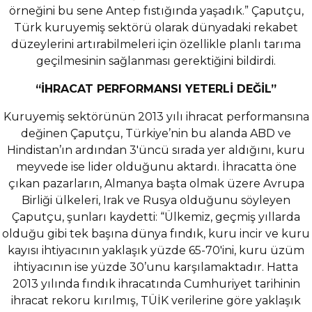
örneğini bu sene Antep fıstığında yaşadık.” Çaputçu,
Türk kuruyemiş sektörü olarak dünyadaki rekabet
düzeylerini artırabilmeleri için özellikle planlı tarıma
geçilmesinin sağlanması gerektiğini bildirdi.
“İHRACAT PERFORMANSI YETERLİ DEĞİL”
Kuruyemiş sektörünün 2013 yılı ihracat performansına
değinen Çaputçu, Türkiye’nin bu alanda ABD ve
Hindistan’ın ardından 3′üncü sırada yer aldığını, kuru
meyvede ise lider olduğunu aktardı. İhracatta öne
çıkan pazarların, Almanya başta olmak üzere Avrupa
Birliği ülkeleri, Irak ve Rusya olduğunu söyleyen
Çaputçu, şunları kaydetti: “Ülkemiz, geçmiş yıllarda
olduğu gibi tek başına dünya fındık, kuru incir ve kuru
kayısı ihtiyacının yaklaşık yüzde 65-70′ini, kuru üzüm
ihtiyacının ise yüzde 30’unu karşılamaktadır. Hatta
2013 yılında fındık ihracatında Cumhuriyet tarihinin
ihracat rekoru kırılmış, TÜİK verilerine göre yaklaşık