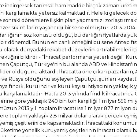
indirgersek tarımsal ham madde birçok zaman üretim m
rini karşılamakta yetersiz kalmaktadır. Hele ki gelecek dön
e sonraki dönemlere ilişkin plan yapmamızı zorlaştırmakt
er sıkıntıların yaşandığı bir sene olmuştur. 2013-2014
 darlığının söz konusu olduğu, bu darlığın fiyatlarda 
ir dönemdi. Bunun en canlı örneğini bu sene Antep fıst
olarak dünyadaki rekabet düzeylerini artırabilmeleri için
ktiğini bildirdi. - "İhracat performansı yeterli değil" K
nen Çaputçu, Türkiye'nin bu alanda ABD ve Hindistan'ın
 lider olduğunu aktardı. İhracatta öne çıkan pazarların
rak ve Rusya olduğunu söyleyen Çaputçu, şunları kaydetti
ya fındık, kuru incir ve kuru kayısı ihtiyacının yaklaşık
u karşılamaktadır. Hatta 2013 yılında fındık ihracatında 
lerine göre yaklaşık 240 bin ton karşılığı 1 milyar 556 mily
üzün 2013 yılı toplam ihracatı ise 1 milyar 877 milyon d
e toplam yaklaşık 2,8 milyar dolar olarak gerçekleşmişt
uyemiş çeşitlerini de kapsamaktadır. İhracattaki konumu
 tüketime yönelik kuruyemiş çeşitlerinin ihracatı olarak