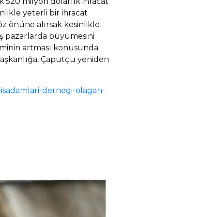
ık 520 milyon dolarlık ihracat
ikle yeterli bir ihracat
z önüne alırsak kesinlikle
ış pazarlarda büyümesini
etiminin artması konusunda
e başkanlığa, Çaputçu yeniden
isadamlari-dernegi-olagan-