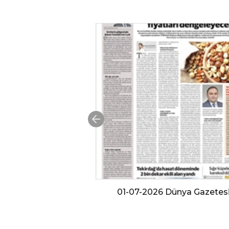
m trendi paketli
01-07-2026 Dünya Gazetes
er katıyor (Gıda
si Dergisi)