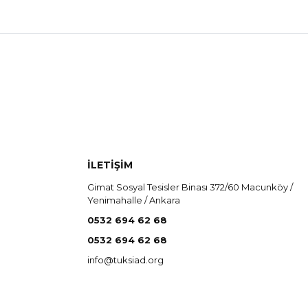
İLETİŞİM
Gimat Sosyal Tesisler Binası 372/60 Macunköy /
Yenimahalle / Ankara
0532 694 62 68
0532 694 62 68
info@tuksiad.org