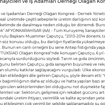
yicileri ve İş Adamları Derneği Olağan Ko
 ve İşadamları Derneği Olağan Kongresi - Dernek Yöne
sal üretimde çeşitli sebeplerle üretim darlığının söz k
üketimde de daralmaya neden olduğu bir dönemdi. Bunu
dık" AFYONKARAHİSAR (AA) - Tüm Kuruyemiş Sanayicileri
ulu Başkanı Muammer Çaputçu, "2013-2014 dönemi, tar
ın söz konusu olduğu, bu darlığın fiyatlarda yükselmey
Bunun en canlı örneğini bu sene Antep fıstığında yaşad
 "TÜKSİAD Olağan Kongresi"nde konuşan Çaputçu, 6 yıl 
eyecanıyla sürdürdüğünü söyledi. Tarım ve gıda zincirini
uğunu belirten Çaputçu, gıda sanayinin büyümesi ve re
 olumlu katkılar sağlayacağını vurguladı. Ülke ekonomi
n etkilediğini dile getiren Çaputçu, şöyle devam etti: 
k bağımlılığının daha az olduğu ve hatta yapılan bazı ara
öngörülen sektörlerinden biri olduğunu not düşmekte fa
emleri var. Sektörün, gelişmesi için rekabet gücünü ar
sındaki üretim ihtiyacı, verimlilik ve kalite açısından yet
bu etkileşimin çok verimli bir şekilde sağlanamadığı su g