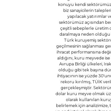
konuyu kendi sektörümüze 
biz sanayicilerin taleple
yapılacak yatırımlar v
sektörümüz açısından benz
çeşitli sebeplerle üretim
daralmaya neden olduğu b
Türk kuruyemiş sektörü 
geçilmesinin sağlanması gere
ihracat performansına deği
aldığını, kuru meyvede ise
Avrupa Birliği ülkeleri, I
olduğu gibi tek başına dün
ihtiyacının ise yüzde 30'un
rekoru kırılmış, TÜİK veri
gerçekleşmiştir. Sektörüm
dolar kuru meyve olmak üzer
olarak kullanılan kur
belirlemek için analizimize,