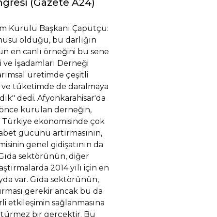
ngresi (Gazete A24)
tim Kurulu Başkanı Çaputçu:
onusu olduğu, bu darlığın
n en canlı örneğini bu sene
 ve İşadamları Derneği
ımsal üretimde çeşitli
e ve tüketimde de daralmaya
ık" dedi. Afyonkarahisar'da
önce kurulan derneğin,
n, Türkiye ekonomisinde çok
kabet gücünü artırmasının,
sinin genel gidişatının da
"Gıda sektörünün, diğer
ştırmalarda 2014 yılı için en
yda var. Gıda sektörünün,
tırması gerekir ancak bu da
erli etkileşimin sağlanmasına
ötürmez bir gerçektir. Bu