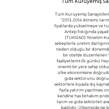
Tüm Kuruyemiş Sana
Tüm Kuruyemiş Sanayicileri
"2013-2014 dönemi, tarım
fiyatlarda yükselmeye ve t
Antep fıstığında yaşa
(TÜKSİAD) Yönetim Kur
sebeplerle üretim darlığın
neden olduğu bir dönemdi. 
bir otelde düzenlenen
faaliyetlerini ilk günkü h
önemli bir yere sahip old
ülke ekonomisine doğrudan
gıda sektörünü doğruda
sektörlere kıyasla dış kayna
fazla yatırım yapılması 
kendine has birtakım probl
tarım ve gıda sektörleri ara
bağlıdır. Ülkemizde ise 