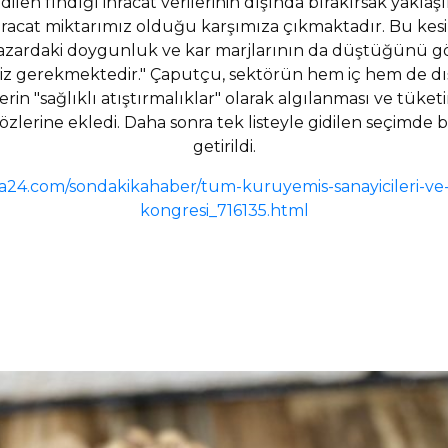
dilen fındığı ihracat verilerinin dışında bırakırsak yaklaş
racat miktarımız olduğu karşımıza çıkmaktadır. Bu kesinl
pazardaki doygunluk ve kar marjlarının da düştüğünü gö
miz gerekmektedir." Çaputçu, sektörün hem iç hem de d
in "sağlıklı atıştırmalıklar" olarak algılanması ve tük
sözlerine ekledi. Daha sonra tek listeyle gidilen seçimd
getirildi.
a24.com/sondakikahaber/tum-kuruyemis-sanayicileri-ve-
kongresi_716135.html