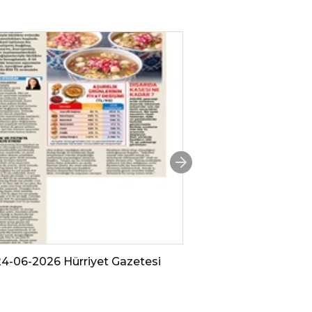
24-06-2026 Hürriyet Gazetesi
TÜKSİAD, Kayseri
fidan