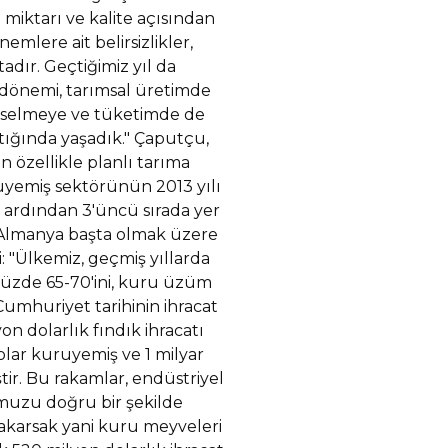
iktarı ve kalite açısından
emlere ait belirsizlikler,
adır. Geçtiğimiz yıl da
 dönemi, tarımsal üretimde
yükselmeye ve tüketimde de
ığında yaşadık." Çaputçu,
 özellikle planlı tarıma
uruyemiş sektörünün 2013 yılı
 ardından 3'üncü sırada yer
, Almanya başta olmak üzere
: "Ülkemiz, geçmiş yıllarda
 yüzde 65-70'ini, kuru üzüm
Cumhuriyet tarihinin ihracat
on dolarlık fındık ihracatı
olar kuruyemiş ve 1 milyar
ir. Bu rakamlar, endüstriyel
muzu doğru bir şekilde
 bakarsak yani kuru meyveleri